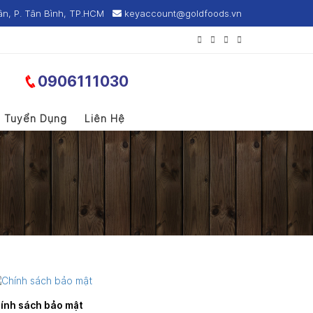
ân, P. Tân Bình, TP.HCM
keyaccount@goldfoods.vn
0906111030
Tuyển Dụng
Liên Hệ
ính sách bảo mật