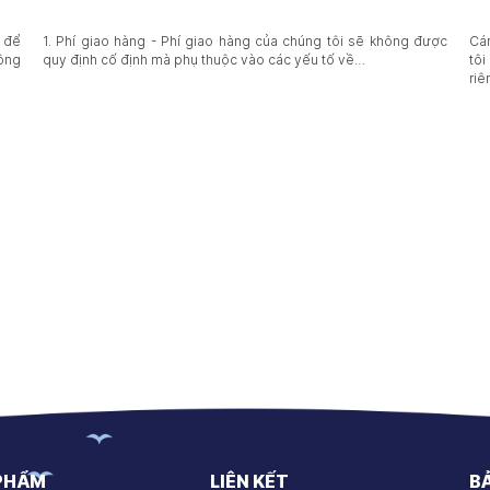
e để
1. Phí giao hàng - Phí giao hàng của chúng tôi sẽ không được
Cám
hông
quy định cố định mà phụ thuộc vào các yếu tố về…
tôi
ri
PHẨM
LIÊN KẾT
B