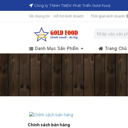
Công ty TNHH TMDV Phát Triển Gold Food
Về chúng tôi
Hỗ trợ Kinh doanh
Thời gian kinh doanh:
0
Danh Mục Sản Phẩm
Trang Chủ
Chính sách bán hàng