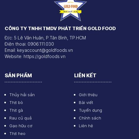
CÔNG TY TNHH TMDV PHÁT TRIỂN GOLD FOOD
Đ/c: 5 Lê Văn Huân, P.Tân Bình, TP.HCM
Điện thoại: 0906.111.030
Email: keyaccount@goldfoods.vn
Website: https://goldfoods.vn
SẢN PHẨM
LIÊN KẾT
Thủy hải sản
Giới thiệu
Thịt bò
Bài viết
Thịt gà
Tuyển dụng
Rau củ quả
Chính sách
Gạo hữu cơ
Liên hệ
Thịt heo