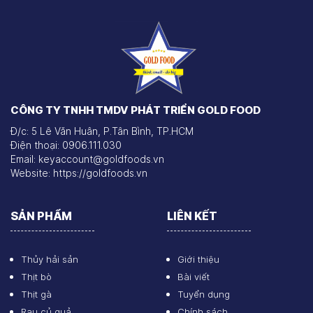
CÔNG TY TNHH TMDV PHÁT TRIỂN GOLD FOOD
Đ/c: 5 Lê Văn Huân, P.Tân Bình, TP.HCM
Điện thoại: 0906.111.030
Email: keyaccount@goldfoods.vn
Website: https://goldfoods.vn
SẢN PHẨM
LIÊN KẾT
Thủy hải sản
Giới thiệu
Thịt bò
Bài viết
Thịt gà
Tuyển dụng
Rau củ quả
Chính sách